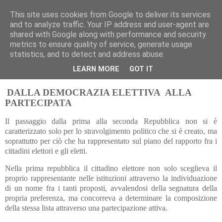
This site uses cookies from Google to deliver its services
Pippo Bufardeci
and to analyze traffic. Your IP address and user-agent are
shared with Google along with performance and security
metrics to ensure quality of service, generate usage
La politica a Siracusa e dintorni
statistics, and to detect and address abuse.
LEARN MORE
GOT IT
giovedì 30 dicembre 2021
DALLA DEMOCRAZIA ELETTIVA ALLA
PARTECIPATA
Il passaggio dalla prima alla seconda Repubblica non si è
caratterizzato solo per lo stravolgimento politico che si è creato, ma
soprattutto per ciò che ha rappresentato sul piano del rapporto fra i
cittadini elettori e gli eletti.
Nella prima repubblica il cittadino elettore non solo sceglieva il
proprio rappresentante nelle istituzioni attraverso la individuazione
di un nome fra i tanti proposti, avvalendosi della segnatura della
propria preferenza, ma concorreva a determinare la composizione
della stessa lista attraverso una partecipazione attiva.