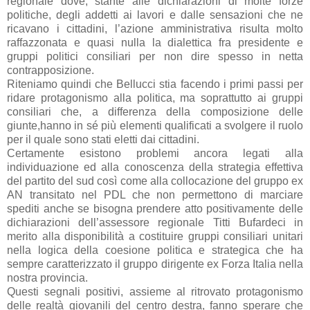
regionale dove, stante alle dichiarazioni di molte forze
politiche, degli addetti ai lavori e dalle sensazioni che ne
ricavano i cittadini, l’azione amministrativa risulta molto
raffazzonata e quasi nulla la dialettica fra presidente e
gruppi politici consiliari per non dire spesso in netta
contrapposizione.
Riteniamo quindi che Bellucci stia facendo i primi passi per
ridare protagonismo alla politica, ma soprattutto ai gruppi
consiliari che, a differenza della composizione delle
giunte,hanno in sé più elementi qualificati a svolgere il ruolo
per il quale sono stati eletti dai cittadini.
Certamente esistono problemi ancora legati alla
individuazione ed alla conoscenza della strategia effettiva
del partito del sud così come alla collocazione del gruppo ex
AN transitato nel PDL che non permettono di marciare
spediti anche se bisogna prendere atto positivamente delle
dichiarazioni dell’assessore regionale Titti Bufardeci in
merito alla disponibilità a costituire gruppi consiliari unitari
nella logica della coesione politica e strategica che ha
sempre caratterizzato il gruppo dirigente ex Forza Italia nella
nostra provincia.
Questi segnali positivi, assieme al ritrovato protagonismo
delle realtà giovanili del centro destra, fanno sperare che