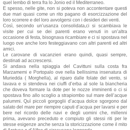
quel lembo di terra fra lo Jonio ed il Mediterraneo.
E spesso, nelle gite, non si poteva non accontentare questi
due mari quasi come un rito pagano di esorcizzazione del
loro scorrere e del loro avvolgersi con i desideri dei venti.
Così, secondo un’usanza consolidata,ci si scambiava le
visite per cui se dei parenti erano venuti in un’altra
occasione di festa, bisognava ricambiare e ci si spostava nel
luogo ove anche loro festeggiavano con altri parenti ed altri
amici.
Le carovane di vacanzieri erano quindi, quasi sempre,
destinati ad accrescersi.
Si andava nella spiaggia del Cavittuni sulla costa fra
Marzamemi e Portopalo ove nella bellissima insenatura di
Muriedda ( Morghella), al riparo dalle folate del vento, si
lavava e si stendeva nei ciuffi d’erba al sole la biancheria
che doveva formare la dote per le nozze imminenti o ci si
spostava fino allo scoglio a strapiombo sul mare dell’acque
palummi. Quì piccoli gorgoglii d’acqua dolce sgorgono dal
salato del mare per riempire caputi d’acqua per lavarsi e per
bere nel ricordo delle navi e degli uomini che, millenni
prima, avevano preceduto e compiuto gli stessi riti per le
stesse esigenze anche senza la storicizzazione come il mito