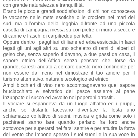
con grande naturalezza e tranquillità.
Erano le piccole grandi soddisfazioni di chi non conosceva
le vacanze nelle mete esotiche o le crociere nei mari del
sud, ma all’ombra della logghia difronte ad una piccola
casetta di campagna messa su con pietre di muro a secco e
di canne e fraschi di carpitieddu per tetto.
Oppure dentro i pagghiari di liane ed erba essiccata in fasci
legati gli uni agli altri su uno scheletro di rami di alberi di
gelso che, senza saperlo ti davano, a due passi da casa, il
sapore etnico dell’Africa senza pensare che, forse da
grande, saresti andato a cercare questo nero continente per
non essere da meno nel dimostrare il tuo amore per il
turismo alternativo, naturale ,ecologico ed etnico.
Ampi bicchieri di vino nero accompagnavano quel sapore
bruciacchiato e selvatico del pesce assieme al pane
inzuppato di succo ed avvolto nei peperoni arrostiti.
Il vociare si espandeva da un luogo all’altro ed i gruppi,
anche se distanti, facevano diventare la festa uno
schiamazzo collettivo di suoni, musica e grida come solo i
pachinesi sanno fare quando parlano fra loro anche
sottovoce per superarsi nel farsi sentire e per attutire la forza
del vento che impone spesso i suoi suoni e la sua voce in