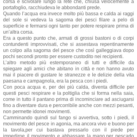
corsa e scivolare lungo la rete che, chiusa velocemente a
portafoglio, racchiudeva le abbondanti prede.
Quando l’acqua era invece molto più bassa e calda ai raggi
del sole si vedeva la sagoma dei pesci filare a pelo di
superficie e fermarsi ogni tanto per potere respirare prima di
un’altra corsa.
Era a questo punto che, armati di grossi bastoni o di corpi
contundenti improvvisati, che si assestava repentinamente
un colpo alla sagoma del pesce che così galleggiava dopo
pochi secondi pronto per essere custodito nei recipienti.
L’altro metodo più estemporaneo di tutti e difficile da
spiegare agli amici che abitano in città e non hanno avuto
mai il piacere di gustare le stranezze e le delizie della vita
paesana e campagnola, era la pesca con i piedi.
Con poca acqua e, per dei più calda, diventa difficile per
questi pesci respirare e la poltiglia che si forma nella saia,
come in tutto il pantano prima di incominciare ad asciugarsi
fino a diventare dura e percorribile anche con mezzi pesanti,
non permette idonei movimenti.
Camminando quindi sul fango si avvertiva, sotto i piedi, il
movimento del pesce in agonia, ma ancora vivo e buono per
la tavola,per cui bastava pressarlo con il piede per
impedirne il movimento e abbassare la mano,per pescarlo