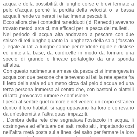
acqua e della possibilità di lunghe corse e brevi fermate a
pelo d’acqua perchè la perdita della velocità o la bassa
acqua li rende vulnerabili e facilmente pescabili.
Ecco allora che i contadini ranedduoti ( di Raneddi) avevano
trovato metodi arcaici, ma efficaci per la pesca dei mulietti.
Nel periodo di acqua alta andavano a pescare con due
strisce di reti lunghe quanto la lunghezza della saia ( fossato
) legate ai lati a lunghe canne per renderle rigide e distese
ed unite,alla base, da cordicelle in modo da formare una
specie di grande e lineare portafoglio da una sponda
all’altra.
Con questo rudimentale arnese da pesca ci si immergeva in
acqua con due persone che tenevano ai lati la rete aperta fra
il letto della saia ed un metro circa dal pelo d’acqua ed una
terza persona immersa al centro che, con bastoni o piattelli
di latta ,provocava rumore e confusione.
I pesci al sentire quel rumore e nel vedere un corpo estraneo
dentro il loro habitat, si raggruppavano fra loro e correvano
da un’estremità all’altra quasi impazziti.
. L’ombra della rete che segnalava l’ostacolo in acqua, li
costringeva ad effettuare dei salti molto alti , impattando così
nell’altra metà posta sulla linea del salto per fermare la loro