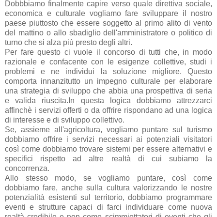
Dobbbiamo finalmente capire verso quale direttiva sociale,
economica e culturale vogliamo fare sviluppare il nostro
paese piuttosto che essere soggetto al primo alito di vento
del mattino o allo sbadiglio dell'amministratore o politico di
turno che si alza più presto degli altri.
Per fare questo ci vuole il concorso di tutti che, in modo
razionale e confacente con le esigenze collettive, studi i
problemi e ne individui la soluzione migliore. Questo
comporta innanzitutto un impegno culturale per elaborare
una strategia di sviluppo che abbia una prospettiva di seria
e valida riuscita.In questa logica dobbiamo attrezzarci
affinchè i servizi offerti o da offrire rispondano ad una logica
di interesse e di sviluppo collettivo.
Se, assieme all'agricoltura, vogliamo puntare sul turismo
dobbiamo offrire i servizi necessari ai potenziali visitatori
così come dobbiamo trovare sistemi per essere alternativi e
specifici rispetto ad altre realtà di cui subiamo la
concorrenza.
Allo stesso modo, se vogliamo puntare, così come
dobbiamo fare, anche sulla cultura valorizzando le nostre
potenzialità esistenti sul territorio, dobbiamo programmare
eventi e strutture capaci di farci individuare come nuova
realtà credibile e non come scimmiottatori di eventi che gli