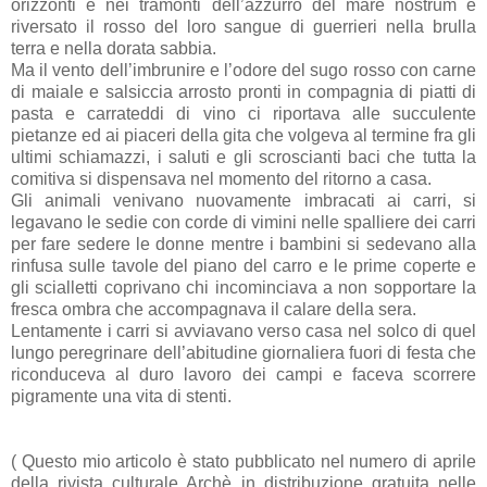
orizzonti e nei tramonti dell’azzurro del mare nostrum e
riversato il rosso del loro sangue di guerrieri nella brulla
terra e nella dorata sabbia.
Ma il vento dell’imbrunire e l’odore del sugo rosso con carne
di maiale e salsiccia arrosto pronti in compagnia di piatti di
pasta e carrateddi di vino ci riportava alle succulente
pietanze ed ai piaceri della gita che volgeva al termine fra gli
ultimi schiamazzi, i saluti e gli scroscianti baci che tutta la
comitiva si dispensava nel momento del ritorno a casa.
Gli animali venivano nuovamente imbracati ai carri, si
legavano le sedie con corde di vimini nelle spalliere dei carri
per fare sedere le donne mentre i bambini si sedevano alla
rinfusa sulle tavole del piano del carro e le prime coperte e
gli scialletti coprivano chi incominciava a non sopportare la
fresca ombra che accompagnava il calare della sera.
Lentamente i carri si avviavano verso casa nel solco di quel
lungo peregrinare dell’abitudine giornaliera fuori di festa che
riconduceva al duro lavoro dei campi e faceva scorrere
pigramente una vita di stenti.
( Questo mio articolo è stato pubblicato nel numero di aprile
della rivista culturale Archè in distribuzione gratuita nelle