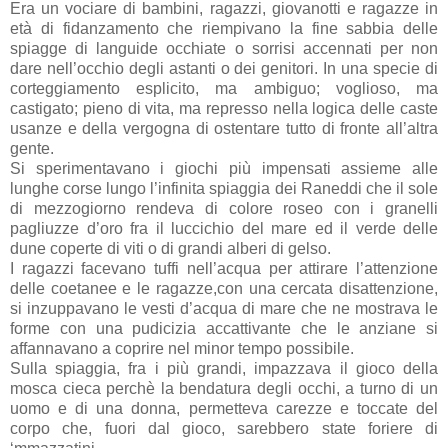
Era un vociare di bambini, ragazzi, giovanotti e ragazze in
età di fidanzamento che riempivano la fine sabbia delle
spiagge di languide occhiate o sorrisi accennati per non
dare nell’occhio degli astanti o dei genitori. In una specie di
corteggiamento esplicito, ma ambiguo; voglioso, ma
castigato; pieno di vita, ma represso nella logica delle caste
usanze e della vergogna di ostentare tutto di fronte all’altra
gente.
Si sperimentavano i giochi più impensati assieme alle
lunghe corse lungo l’infinita spiaggia dei Raneddi che il sole
di mezzogiorno rendeva di colore roseo con i granelli
pagliuzze d’oro fra il luccichio del mare ed il verde delle
dune coperte di viti o di grandi alberi di gelso.
I ragazzi facevano tuffi nell’acqua per attirare l’attenzione
delle coetanee e le ragazze,con una cercata disattenzione,
si inzuppavano le vesti d’acqua di mare che ne mostrava le
forme con una pudicizia accattivante che le anziane si
affannavano a coprire nel minor tempo possibile.
Sulla spiaggia, fra i più grandi, impazzava il gioco della
mosca cieca perchè la bendatura degli occhi, a turno di un
uomo e di una donna, permetteva carezze e toccate del
corpo che, fuori dal gioco, sarebbero state foriere di