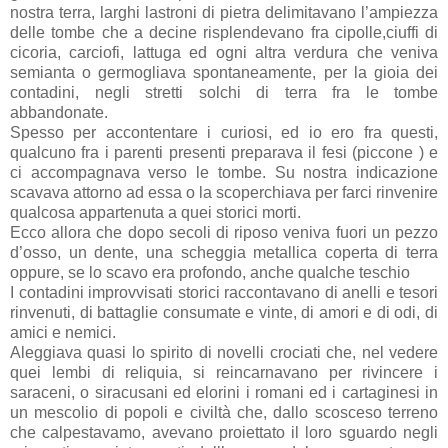
nostra terra, larghi lastroni di pietra delimitavano l’ampiezza
delle tombe che a decine risplendevano fra cipolle,ciuffi di
cicoria, carciofi, lattuga ed ogni altra verdura che veniva
semianta o germogliava spontaneamente, per la gioia dei
contadini, negli stretti solchi di terra fra le tombe
abbandonate.
Spesso per accontentare i curiosi, ed io ero fra questi,
qualcuno fra i parenti presenti preparava il fesi (piccone ) e
ci accompagnava verso le tombe. Su nostra indicazione
scavava attorno ad essa o la scoperchiava per farci rinvenire
qualcosa appartenuta a quei storici morti.
Ecco allora che dopo secoli di riposo veniva fuori un pezzo
d’osso, un dente, una scheggia metallica coperta di terra
oppure, se lo scavo era profondo, anche qualche teschio
I contadini improvvisati storici raccontavano di anelli e tesori
rinvenuti, di battaglie consumate e vinte, di amori e di odi, di
amici e nemici.
Aleggiava quasi lo spirito di novelli crociati che, nel vedere
quei lembi di reliquia, si reincarnavano per rivincere i
saraceni, o siracusani ed elorini i romani ed i cartaginesi in
un mescolio di popoli e civiltà che, dallo scosceso terreno
che calpestavamo, avevano proiettato il loro sguardo negli