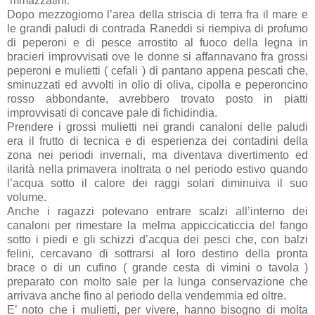
‘mmazzatini.
Dopo mezzogiorno l’area della striscia di terra fra il mare e
le grandi paludi di contrada Raneddi si riempiva di profumo
di peperoni e di pesce arrostito al fuoco della legna in
bracieri improvvisati ove le donne si affannavano fra grossi
peperoni e mulietti ( cefali ) di pantano appena pescati che,
sminuzzati ed avvolti in olio di oliva, cipolla e peperoncino
rosso abbondante, avrebbero trovato posto in piatti
improvvisati di concave pale di fichidindia.
Prendere i grossi mulietti nei grandi canaloni delle paludi
era il frutto di tecnica e di esperienza dei contadini della
zona nei periodi invernali, ma diventava divertimento ed
ilarità nella primavera inoltrata o nel periodo estivo quando
l’acqua sotto il calore dei raggi solari diminuiva il suo
volume.
Anche i ragazzi potevano entrare scalzi all’interno dei
canaloni per rimestare la melma appiccicaticcia del fango
sotto i piedi e gli schizzi d’acqua dei pesci che, con balzi
felini, cercavano di sottrarsi al loro destino della pronta
brace o di un cufino ( grande cesta di vimini o tavola )
preparato con molto sale per la lunga conservazione che
arrivava anche fino al periodo della vendemmia ed oltre.
E’ noto che i mulietti, per vivere, hanno bisogno di molta