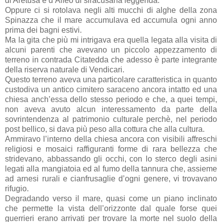
di Aretusa e d’Alfeo di siracusana leggenda.
Oppure ci si rotolava negli alti mucchi di alghe della zona
Spinazza che il mare accumulava ed accumula ogni anno
prima dei bagni estivi.
Ma la gita che più mi intrigava era quella legata alla visita di
alcuni parenti che avevano un piccolo appezzamento di
terreno in contrada Citatedda che adesso è parte integrante
della riserva naturale di Vendicari.
Questo terreno aveva una particolare caratteristica in quanto
custodiva un antico cimitero saraceno ancora intatto ed una
chiesa anch’essa dello stesso periodo e che, a quei tempi,
non aveva avuto alcun interessamento da parte della
sovrintendenza al patrimonio culturale perchè, nel periodo
post bellico, si dava più peso alla cottura che alla cultura.
Ammiravo l’interno della chiesa ancora con visibili affreschi
religiosi e mosaici raffiguranti forme di rara bellezza che
stridevano, abbassando gli occhi, con lo sterco degli asini
legati alla mangiatoia ed al fumo della tannura che, assieme
ad arnesi rurali e cianfrusaglie d’ogni genere, vi trovavano
rifugio.
Degradando verso il mare, quasi come un piano inclinato
che permette la vista dell’orizzonte dal quale forse quei
guerrieri erano arrivati per trovare la morte nel suolo della