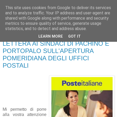
This site uses cookies from Google to deliver its services
Pippo Bufardeci
and to analyze traffic. Your IP address and user-agent are
shared with Google along with performance and security
metrics to ensure quality of service, generate usage
La politica a Siracusa e dintorni
statistics, and to detect and address abuse.
LEARN MORE
GOT IT
mercoledì 21 aprile 2010
LETTERA AI SINDACI DI PACHINO E
PORTOPALO SULL'APERTURA
POMERIDIANA DEGLI UFFICI
POSTALI
Mi permetto di porre
alla vostra attenzione