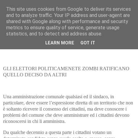
This site uses cookies from Google to deliver its services
Pippo Bufardeci
and to analyze traffic. Your IP address and user-agent are
shared with Google along with performance and security
metrics to ensure quality of service, generate usage
La politica a Siracusa e dintorni
statistics, and to detect and address abuse.
LEARN MORE
GOT IT
domenica 6 giugno 2021
GLI ELETTORI POLITICAMENETE ZOMBI RATIFICANO
QUELLO DECISO DA ALTRI
Una amministrazione comunale qualsiasi ed il sindaco, in
particolare, deve essere l’espressione diretta di un territorio che non
è soltanto ricevere il consenso dei cittadini, ma deve conoscere i
problemi del comune che deve amministrare ed i cittadini devono
riconoscersi in chi li amministra.
Da qualche decennio a questa parte i cittadini votano un