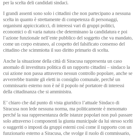
per la scelta deli candidati sindaci.
I grandi assenti sono solo i cittadini che non partecipano a nessuna
scelta in quanto è strettamente di competenza di personaggi,
organismi appiccicaticci, di interessi vari di gruppi politici,
economici o di varia natura che determinano la candidatura e poi
l’azione funzionale nell’ente pubblico del soggetto che va mandato,
come un corpo estraneo, al cospetto del falsificato consenso del
cittadino che scimmiotta il suo diritto primario di scelta.
Anche la situazione della città di Siracusa rappresenta un caso
anomalo di investitura politica di un rapporto cittadini – sindaco la
cui azione non passa attraverso nessun controllo popolare, anche se
avverrebbe tramite gli eletti in consiglio comunale, perché un
commissario esterno non è né il popolo né portatore di interessi
della cittadinanza che si amministra.
E’ chiaro che dal punto di vista giuridico l’attuale Sindaco di
Siracusa non lede nessuna norma, ma politicamente è menomato
perché la sua rappresentanza delle istanze popolari non può passare
solo attraverso i componenti la giunta municipale da lui stesso scelti
o suggeriti o imposti da gruppi esterni così come il rapporto con un
funzionario esterno a Siracusa, che svolge il ruolo di commissario,