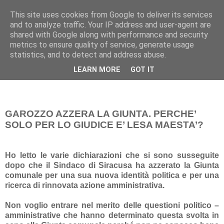
This site uses cookies from Google to deliver its services
Pippo Bufardeci
and to analyze traffic. Your IP address and user-agent are
shared with Google along with performance and security
metrics to ensure quality of service, generate usage
La politica a Siracusa e dintorni
statistics, and to detect and address abuse.
LEARN MORE
GOT IT
mercoledì 2 luglio 2014
GAROZZO AZZERA LA GIUNTA. PERCHE’
SOLO PER LO GIUDICE E’ LESA MAESTA’?
Ho letto le varie dichiarazioni che si sono susseguite
dopo che il Sindaco di Siracusa ha azzerato la Giunta
comunale per una sua nuova identità politica e per una
ricerca di rinnovata azione amministrativa.
Non voglio entrare nel merito delle questioni politico –
amministrative che hanno determinato questa svolta in