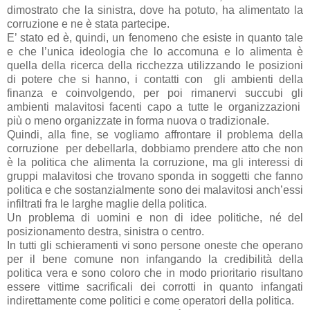
dimostrato che la sinistra, dove ha potuto, ha alimentato la
corruzione e ne è stata partecipe.
E’ stato ed è, quindi, un fenomeno che esiste in quanto tale
e che l’unica ideologia che lo accomuna e lo alimenta è
quella della ricerca della ricchezza utilizzando le posizioni
di potere che si hanno, i contatti con
gli ambienti della
finanza e coinvolgendo, per poi rimanervi succubi gli
ambienti malavitosi facenti capo a tutte le organizzazioni
più o meno organizzate in forma nuova o tradizionale.
Quindi, alla fine, se vogliamo affrontare il problema della
corruzione
per debellarla, dobbiamo prendere atto che non
è la politica che alimenta la corruzione, ma gli interessi di
gruppi malavitosi che trovano sponda in soggetti che fanno
politica e che sostanzialmente sono dei malavitosi anch’essi
infiltrati fra le larghe maglie della politica.
Un problema di uomini e non di idee politiche, né del
posizionamento destra, sinistra o centro.
In tutti gli schieramenti vi sono persone oneste che operano
per il bene comune non infangando la credibilità della
politica vera e sono coloro che in modo prioritario risultano
essere vittime sacrificali dei corrotti in quanto infangati
indirettamente come politici e come operatori della politica.