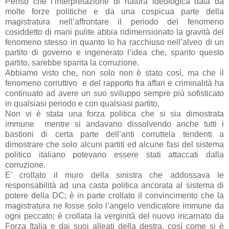
Penso che l’interpretazione di natura ideologica data da
molte forze politiche e da una cospicua parte della
magistratura nell’affrontare il periodo del fenomeno
cosiddetto di mani pulite abbia ridimensionato la gravità del
fenomeno stesso in quanto lo ha racchiuso nell’alveo di un
partito di governo e ingenerato l’idea che, sparito questo
partito, sarebbe sparita la corruzione.
Abbiamo visto che, non solo non è stato così, ma che il
fenomeno corruttivo
e del rapporto fra affari e criminalità ha
continuato ad avere un suo sviluppo sempre più sofisticato
in qualsiasi periodo e con qualsiasi partito.
Non vi è stata una forza politica che si sia dimostrata
immune
mentre si andavano dissolvendo anche tutti i
bastioni di certa parte dell’anti corruttela tendenti a
dimostrare che solo alcuni partiti ed alcune fasi del sistema
politico italiano potevano essere stati attaccati dalla
corruzione.
E’ crollato il muro della sinistra che addossava le
responsabilità ad una casta politica ancorata al sistema di
potere della DC; è in parte crollato il convincimento che la
magistratura ne fosse solo l’angelo vendicatore immune da
ogni peccato; è crollata la verginità del nuovo incarnato da
Forza Italia e dai suoi alleati della destra, così come si è