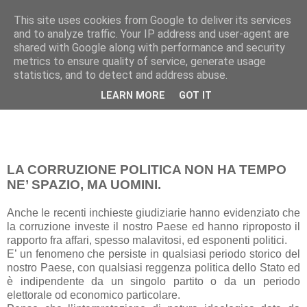
This site uses cookies from Google to deliver its services
Pippo Bufardeci
and to analyze traffic. Your IP address and user-agent are
shared with Google along with performance and security
metrics to ensure quality of service, generate usage
La politica a Siracusa e dintorni
statistics, and to detect and address abuse.
LEARN MORE
GOT IT
mercoledì 17 dicembre 2014
LA CORRUZIONE POLITICA NON HA TEMPO
NE’ SPAZIO, MA UOMINI.
Anche le recenti inchieste giudiziarie hanno evidenziato che
la corruzione investe il nostro Paese ed hanno riproposto il
rapporto fra affari, spesso malavitosi, ed esponenti politici.
E’ un fenomeno che persiste in qualsiasi periodo storico del
nostro Paese, con qualsiasi reggenza politica dello Stato ed
è indipendente da un singolo partito o da un periodo
elettorale od economico particolare.