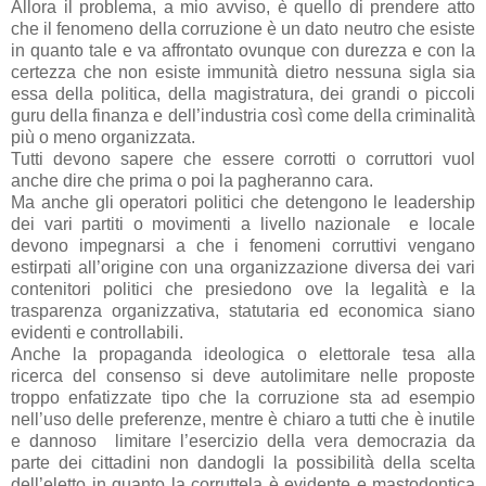
Allora il problema, a mio avviso, è quello di prendere atto
che il fenomeno della corruzione è un dato neutro che esiste
in quanto tale e va affrontato ovunque con durezza e con la
certezza che non esiste immunità dietro nessuna sigla sia
essa della politica, della magistratura, dei grandi o piccoli
guru della finanza e dell’industria così come della criminalità
più o meno organizzata.
Tutti devono sapere che essere corrotti o corruttori vuol
anche dire che prima o poi la pagheranno cara.
Ma anche gli operatori politici che detengono le leadership
dei vari partiti o movimenti a livello nazionale
e locale
devono impegnarsi a che i fenomeni corruttivi vengano
estirpati all’origine con una organizzazione diversa dei vari
contenitori politici che presiedono ove la legalità e la
trasparenza organizzativa, statutaria ed economica siano
evidenti e controllabili.
Anche la propaganda ideologica o elettorale tesa alla
ricerca del consenso si deve autolimitare nelle proposte
troppo enfatizzate tipo che la corruzione sta ad esempio
nell’uso delle preferenze, mentre è chiaro a tutti che è inutile
e dannoso
limitare l’esercizio della vera democrazia da
parte dei cittadini non dandogli la possibilità della scelta
dell’eletto in quanto la corruttela è evidente e mastodontica