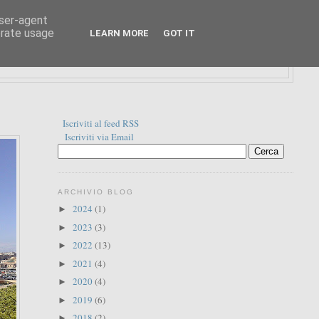
user-agent
erate usage
LEARN MORE
GOT IT
Iscriviti al feed RSS
Iscriviti via Email
ARCHIVIO BLOG
2024
(1)
►
2023
(3)
►
2022
(13)
►
2021
(4)
►
2020
(4)
►
2019
(6)
►
2018
(2)
►