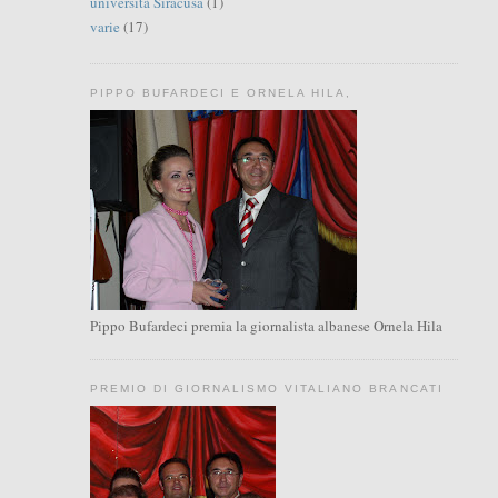
università Siracusa
(1)
varie
(17)
PIPPO BUFARDECI E ORNELA HILA,
Pippo Bufardeci premia la giornalista albanese Ornela Hila
PREMIO DI GIORNALISMO VITALIANO BRANCATI