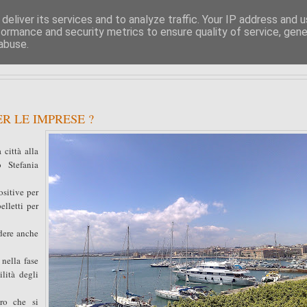
deliver its services and to analyze traffic. Your IP address and 
formance and security metrics to ensure quality of service, gen
PIPPO BUFARDECI
abuse.
LA POLITICA A SIRACUSA E DINTORNI
ER LE IMPRESE ?
 città alla
 Stefania
ositive per
elletti per
ndere anche
nella fase
ilità degli
ro che si