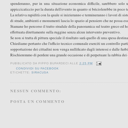
spenderanno, pur in una situazione economica difficile, sarebbero solo u
appiccicaticcio per la durata dell'evento in quanto si briciolerebbe in poco 
La relativa rapidità con la quale si inizieranno e termineranno i lavori di si
di strade, ambienti e monumenti lascia lo spazio al pensiero che ne possa esser
Stamane ho percorso il tratto stradale della panoramica sul teatro greco ed ho
effettuata direttamente sulla ruggine senza alcun intervento preventivo.
Se non si tratta di pittura speciale il risultato sarà quello di una spesa destina
Chiediamo pertanto che l'ufficio tecnico comunale eserciti un controllo parti
sopportazione dei cittadini non venga nullificato dagli interessi e dalle furbi
Rischieremmo di perdere una grande occasione e di perpetuare la rabbia dei c
PUBBLICATO DA
PIPPO BUFARDECI
ALLE
2:25 PM
CONDIVIDI SU FACEBOOK
ETICHETTE:
SIRACUSA
NESSUN COMMENTO:
POSTA UN COMMENTO