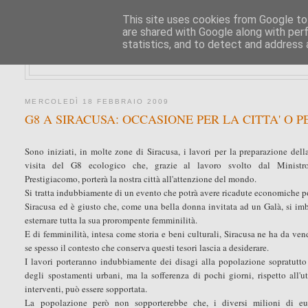
This site uses cookies from Google to 
are shared with Google along with per
statistics, and to detect and address 
MERCOLEDÌ 18 FEBBRAIO 2009
G8 A SIRACUSA: OCCASIONE PER LA CITTA' O P
Sono iniziati, in molte zone di Siracusa, i lavori per la preparazione della
visita del G8 ecologico che, grazie al lavoro svolto dal Ministro
Prestigiacomo, porterà la nostra città all'attenzione del mondo.
Si tratta indubbiamente di un evento che potrà avere ricadute economiche p
Siracusa ed è giusto che, come una bella donna invitata ad un Galà, si imb
esternare tutta la sua prorompente femminilità.
E di femminilità, intesa come storia e beni culturali, Siracusa ne ha da ve
se spesso il contesto che conserva questi tesori lascia a desiderare.
I lavori porteranno indubbiamente dei disagi alla popolazione sopratutto 
degli spostamenti urbani, ma la sofferenza di pochi giorni, rispetto all'ut
interventi, può essere sopportata.
La popolazione però non sopporterebbe che, i diversi milioni di eu