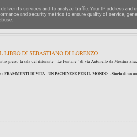
deliver its services and to analyze traffic. Your IP address and 
formance and security metrics to ensure quality of service, gen
PIPPO BUFARDECI
abuse.
LA POLITICA A SIRACUSA E DINTORNI
L LIBRO DI SEBASTIANO DI LORENZO
tro presso la sala del ristorante " Le Fontane " di via Antonello da Messina Sira
FRAMMENTI DI VITA - UN PACHINESE
PER IL MONDO
Storia di un u
o :
-.