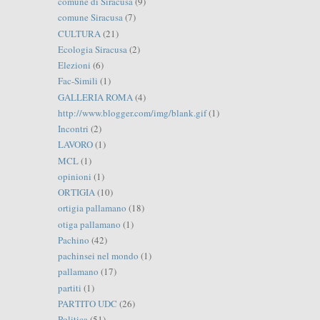
comune di Siracusa
(9)
comune Siracusa
(7)
CULTURA
(21)
Ecologia Siracusa
(2)
Elezioni
(6)
Fac-Simili
(1)
GALLERIA ROMA
(4)
http://www.blogger.com/img/blank.gif
(1)
Incontri
(2)
LAVORO
(1)
MCL
(1)
opinioni
(1)
ORTIGIA
(10)
ortigia pallamano
(18)
otiga pallamano
(1)
Pachino
(42)
pachinsei nel mondo
(1)
pallamano
(17)
partiti
(1)
PARTITO UDC
(26)
Politica
(51)