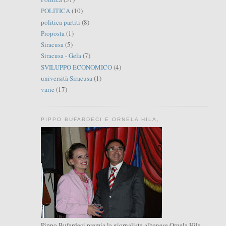
POLITICA
(10)
politica partiti
(8)
Proposta
(1)
Siracusa
(5)
Siracusa - Gela
(7)
SVILUPPO ECONOMICO
(4)
università Siracusa
(1)
varie
(17)
PIPPO BUFARDECI E ORNELA HILA,
Pippo Bufardeci premia la giornalista albanese Ornela Hila