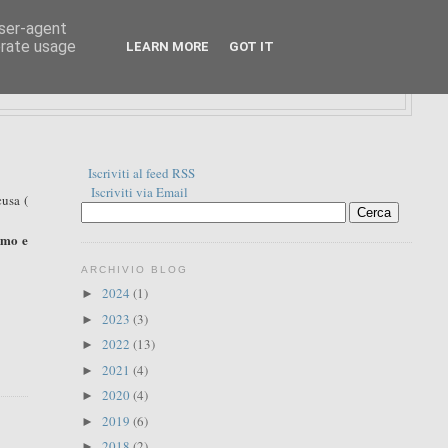
user-agent
erate usage
LEARN MORE
GOT IT
Iscriviti al feed RSS
Iscriviti via Email
cusa (
omo e
ARCHIVIO BLOG
2024
(1)
►
2023
(3)
►
2022
(13)
►
2021
(4)
►
2020
(4)
►
2019
(6)
►
2018
(2)
►