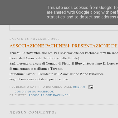
This site uses cookies from Google to 
are shared with Google along with per
statistics, and to detect and address 
SABATO 15 NOVEMBRE 2008
ASSOCIAZIONE PACHINESI: PRESENTAZIONE DE
Venerdì 28 novembre alle ore 19 l'Associazione dei Pachinesi terrà un incon
Plesso dell'Agenzia del Territorio e delle Entrate).
Sarà presentato, a cura di Corrado di Pietro, il libro di Sebastiano Di Lorenz
di una comunità siciliana a Toronto.
Introdurrà i lavori il Presidente dell'Associazione Pippo Bufardeci.
Seguirà una cena sociale su prenotazione.
PUBBLICATO DA
PIPPO BUFARDECI
ALLE
8:49 AM
CONDIVIDI SU FACEBOOK
ETICHETTE:
ASSOCIAZIONE PACHINESI
NESSUN COMMENTO: