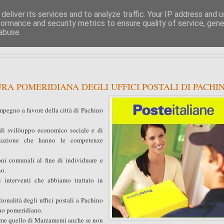
deliver its services and to analyze traffic. Your IP address and 
formance and security metrics to ensure quality of service, gen
PIPPO BUFARDECI
abuse.
LA POLITICA A SIRACUSA E DINTORNI
URA POMERIDIANA DEGLI UFFICI POSTALI DI PACHI
pegno a favore della città di Pachino
e di svilòuppo economico sociale e di
sociazione che hanno le competenze
ni comunali al fine di individuare e
no.
 interventi che abbiamo trattato in
onalità degli uffici postali a Pachino
urno pomeridiano.
come quello di Marzamemi anche se non