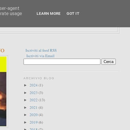
user-agent
erate usage
LEARN MORE
GOT IT
NO
Iscriviti al feed RSS
Iscriviti via Email
ARCHIVIO BLOG
2024
(1)
►
2023
(3)
►
2022
(13)
►
2021
(4)
►
2020
(4)
►
2019
(6)
►
2018
(2)
►