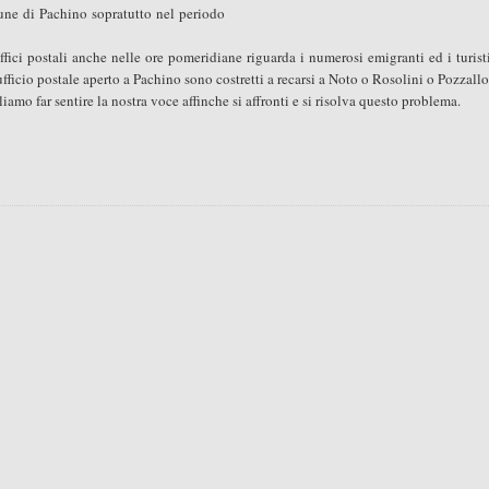
omune di Pachino sopratutto nel periodo
 uffici postali anche nelle ore pomeridiane riguarda i numerosi emigranti ed i turist
fficio postale aperto a Pachino sono costretti a recarsi a Noto o Rosolini o Pozzallo
mo far sentire la nostra voce affinche si affronti e si risolva questo problema.