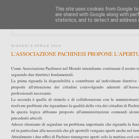
This site uses cookies from Google to 
are shared with Google along with per
statistics, and to detect and address 
GIOVEDÌ 8 APRILE 2010
L'ASSOCIAZIONE PACHINESI PROPONE L'APERT
Come Associazione Pachinesi nel Mondo intendiamo continuare il nostro im
seguendo due direttrici fondamentali.
La prima riguarda la disponibilità a contribuire ad individuare direttiv
proporle all'attenzione dei cittadini coinvolgendo aderenti all'As
professionali necessarie.
La seconda è quella di stimolo e di collaborazione con le amministrazio
risolvere problemi che riguardano la qualità della vita dei cittadini di Pachi
In questa logica abbiamo proposto all'amministrazione comuanli alcuni
precedenti articoli.
Adesso riteniamo di segnalare un problema importante che riguarda la funzi
ed in particolare alla necessità che gli sportelli vengano aperti anche nel t
Attualmente i due uffici di Pachino rimangono aperti solo la mattina così 