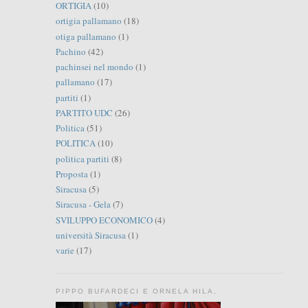
ORTIGIA
(10)
ortigia pallamano
(18)
otiga pallamano
(1)
Pachino
(42)
pachinsei nel mondo
(1)
pallamano
(17)
partiti
(1)
PARTITO UDC
(26)
Politica
(51)
POLITICA
(10)
politica partiti
(8)
Proposta
(1)
Siracusa
(5)
Siracusa - Gela
(7)
SVILUPPO ECONOMICO
(4)
università Siracusa
(1)
varie
(17)
PIPPO BUFARDECI E ORNELA HILA,