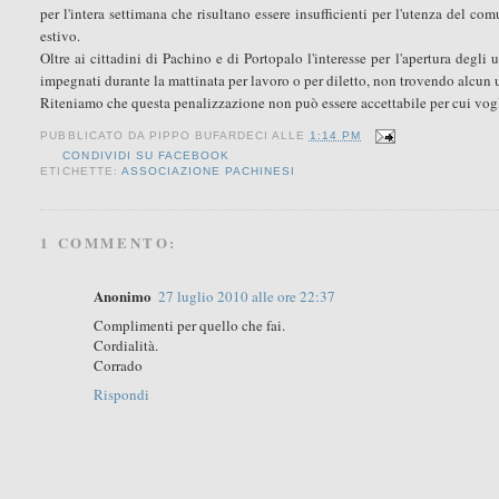
per l'intera settimana che risultano essere insufficienti per l'utenza del c
estivo.
Oltre ai cittadini di Pachino e di Portopalo l'interesse per l'apertura degli
impegnati durante la mattinata per lavoro o per diletto, non trovendo alcun u
Riteniamo che questa penalizzazione non può essere accettabile per cui voglia
PUBBLICATO DA
PIPPO BUFARDECI
ALLE
1:14 PM
CONDIVIDI SU FACEBOOK
ETICHETTE:
ASSOCIAZIONE PACHINESI
1 COMMENTO:
Anonimo
27 luglio 2010 alle ore 22:37
Complimenti per quello che fai.
Cordialità.
Corrado
Rispondi