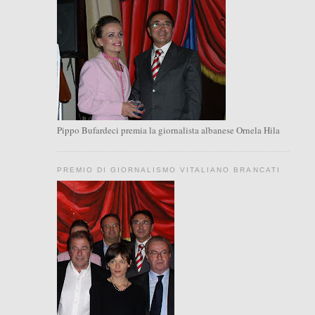
Pippo Bufardeci premia la giornalista albanese Ornela Hila
PREMIO DI GIORNALISMO VITALIANO BRANCATI