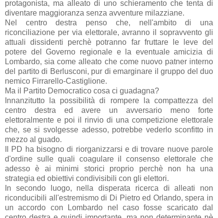
protagonista, ma alleato di uno schieramento che tenta di
diventare maggioranza senza avventure milazziane.
Nel centro destra penso che, nell'ambito di una
riconciliazione per via elettorale, avranno il sopravvento gli
attuali dissidenti perchè potranno far fruttare le leve del
potere del Governo regionale e la eventuale amicizia di
Lombardo, sia come alleato che come nuovo patner interno
del partito di Berlusconi, pur di emarginare il gruppo del duo
nemico Firrarello-Castiglione.
Ma il Partito Democratico cosa ci guadagna?
Innanzitutto la possibilità di rompere la compattezza del
centro destra ed avere un avversario meno forte
elettoralmente e poi il rinvio di una competizione elettorale
che, se si svolgesse adesso, potrebbe vederlo sconfitto in
mezzo al guado.
Il PD ha bisogno di riorganizzarsi e di trovare nuove parole
d'ordine sulle quali coagulare il consenso elettorale che
adesso è ai minimi storici proprio perchè non ha una
strategia ed obiettivi condivisibili con gli elettori.
In secondo luogo, nella disperata ricerca di alleati non
riconducibili all'estremismo di Di Pietro ed Orlando, spera in
un accordo con Lombardo nel caso fosse scaricato dal
centro destra e quindi importante, ma non determinante nè