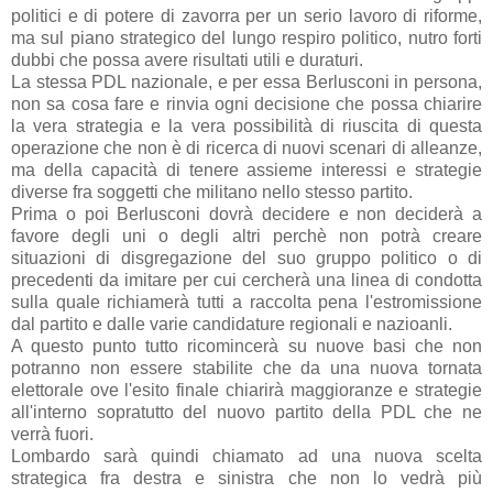
politici e di potere di zavorra per un serio lavoro di riforme,
ma sul piano strategico del lungo respiro politico, nutro forti
dubbi che possa avere risultati utili e duraturi.
La stessa PDL nazionale, e per essa Berlusconi in persona,
non sa cosa fare e rinvia ogni decisione che possa chiarire
la vera strategia e la vera possibilità di riuscita di questa
operazione che non è di ricerca di nuovi scenari di alleanze,
ma della capacità di tenere assieme interessi e strategie
diverse fra soggetti che militano nello stesso partito.
Prima o poi Berlusconi dovrà decidere e non deciderà a
favore degli uni o degli altri perchè non potrà creare
situazioni di disgregazione del suo gruppo politico o di
precedenti da imitare per cui cercherà una linea di condotta
sulla quale richiamerà tutti a raccolta pena l'estromissione
dal partito e dalle varie candidature regionali e nazioanli.
A questo punto tutto ricomincerà su nuove basi che non
potranno non essere stabilite che da una nuova tornata
elettorale ove l'esito finale chiarirà maggioranze e strategie
all'interno sopratutto del nuovo partito della PDL che ne
verrà fuori.
Lombardo sarà quindi chiamato ad una nuova scelta
strategica fra destra e sinistra che non lo vedrà più