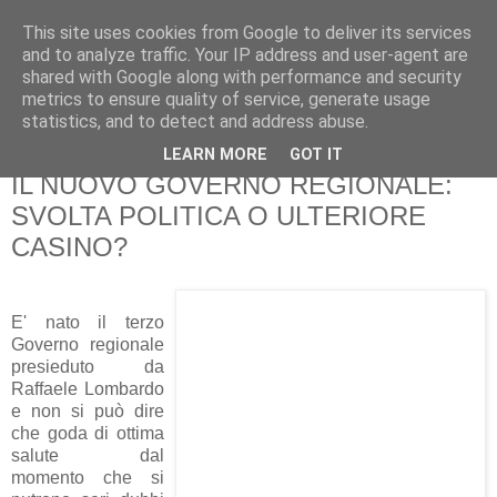
This site uses cookies from Google to deliver its services
Pippo Bufardeci
and to analyze traffic. Your IP address and user-agent are
shared with Google along with performance and security
metrics to ensure quality of service, generate usage
La politica a Siracusa e dintorni
statistics, and to detect and address abuse.
LEARN MORE
GOT IT
martedì 29 dicembre 2009
IL NUOVO GOVERNO REGIONALE:
SVOLTA POLITICA O ULTERIORE
CASINO?
E' nato il terzo
Governo regionale
presieduto da
Raffaele Lombardo
e non si può dire
che goda di ottima
salute dal
momento che si