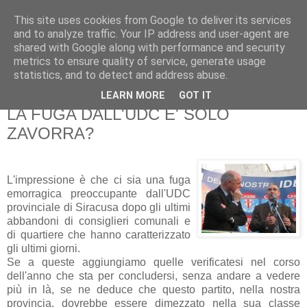
This site uses cookies from Google to deliver its services
Pippo Bufardeci
and to analyze traffic. Your IP address and user-agent are
shared with Google along with performance and security
metrics to ensure quality of service, generate usage
La politica a Siracusa e dintorni
statistics, and to detect and address abuse.
LEARN MORE
GOT IT
sabato 5 dicembre 2009
LA FUGA DALL'UDC E' SOLO
ZAVORRA?
L'impressione è che ci sia una fuga
emorragica preoccupante dall'UDC
provinciale di Siracusa dopo gli ultimi
abbandoni di consiglieri comunali e
di quartiere che hanno caratterizzato
gli ultimi giorni.
Se a queste aggiungiamo quelle verificatesi nel corso
dell'anno che sta per concludersi, senza andare a vedere
più in là, se ne deduce che questo partito, nella nostra
provincia, dovrebbe essere dimezzato nella sua classe