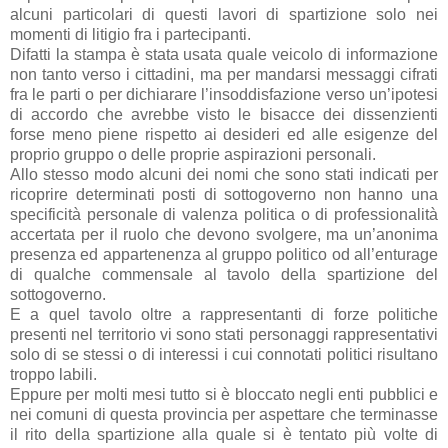
alcuni particolari di questi lavori di spartizione solo nei
momenti di litigio fra i partecipanti.
Difatti la stampa è stata usata quale veicolo di informazione
non tanto verso i cittadini, ma per mandarsi messaggi cifrati
fra le parti o per dichiarare l’insoddisfazione verso un’ipotesi
di accordo che avrebbe visto le bisacce dei dissenzienti
forse meno piene rispetto ai desideri ed alle esigenze del
proprio gruppo o delle proprie aspirazioni personali.
Allo stesso modo alcuni dei nomi che sono stati indicati per
ricoprire determinati posti di sottogoverno non hanno una
specificità personale di valenza politica o di professionalità
accertata per il ruolo che devono svolgere, ma un’anonima
presenza ed appartenenza al gruppo politico od all’enturage
di qualche commensale al tavolo della spartizione del
sottogoverno.
E a quel tavolo oltre a rappresentanti di forze politiche
presenti nel territorio vi sono stati personaggi rappresentativi
solo di se stessi o di interessi i cui connotati politici risultano
troppo labili.
Eppure per molti mesi tutto si è bloccato negli enti pubblici e
nei comuni di questa provincia per aspettare che terminasse
il rito della spartizione alla quale si è tentato più volte di