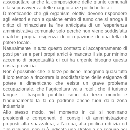
assoggettare anche la composizione delle giunte comunali
e la sopravvivenza delle maggioranze politiche locali.
Dimenticando che gli organismi elettivi devono rispondere
agli elettori e non a qualche emiro di turno che si arroga il
diritto di minacciare la fine anticipata di un ‘esperienza
amministrativa comunale solo perchè non viene soddisfatta
qualche propria esigenza di occupazione di una fetta di
potere locale.
Naturalmente in tutto questo contesto di accaparramento di
posti per se e per i propri amici è mancato il sia pur minimo
accenno di progettualità di cui ha urgente bisogno questa
nostra provincia.
Non è possibile che le forze politiche impegnino quasi tutto
il loro tempo a rincorrere la soddisfazione delle esigenze di
potere e dimenticano che esiste un grave problema
occupazionale, che l’agricoltura va a rotoli, che il turismo
langue, i trasporti pubblici sono da terzo mondo e
l’inquinamento la fa da padrone anche fuori dalla zona
industriale.
Allo stesso modo, nel momento in cui si nominano
presidenti e componenti di consigli di amministrazione
preposti alla spazzatura, all’acqua, alla politica edilizia od
allo sviluppo, non si è indicata una strategia da seguire per