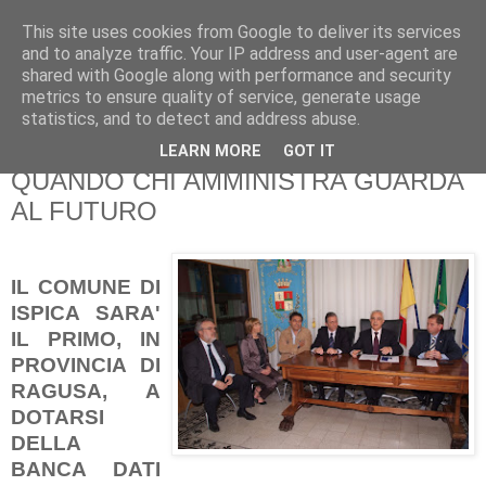
This site uses cookies from Google to deliver its services
Pippo Bufardeci
and to analyze traffic. Your IP address and user-agent are
shared with Google along with performance and security
metrics to ensure quality of service, generate usage
La politica a Siracusa e dintorni
statistics, and to detect and address abuse.
LEARN MORE
GOT IT
giovedì 27 maggio 2010
QUANDO CHI AMMINISTRA GUARDA
AL FUTURO
IL COMUNE DI
ISPICA SARA'
IL PRIMO, IN
PROVINCIA DI
RAGUSA, A
DOTARSI
DELLA
BANCA DATI