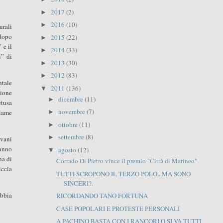
2017
(2)
►
2016
(10)
►
urali
 dopo
2015
(22)
►
 e il
2014
(33)
►
i” di
2013
(30)
►
2012
(83)
►
ntale
2011
(136)
▼
zione
dicembre
(11)
►
etusa
novembre
(7)
liame
►
ottobre
(11)
►
settembre
(8)
►
ovani
hanno
agosto
(12)
▼
na di
Corrado Di Pietro vince il premio "Città di Marineo"
iccia
TUTTI SCROPONO IL TERZO POLO...MA SONO
SINCERI?.
abbia
RICORDANDO TANO FORTUNA
CASE POPOLARI E PROTESTE PERSONALI
A PACHINO BASTA CON I RANCORI O SI VA TUTTI