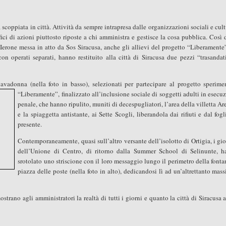
coppiata in città. Attività da sempre intrapresa dalle organizzazioni sociali e cult
fici di azioni piuttosto riposte a chi amministra e gestisce la cosa pubblica. Così
 Ierone messa in atto da Sos Siracusa, anche gli allievi del progetto “Liberamente”
 operati separati, hanno restituito alla città di Siracusa due pezzi “trasandat
avadonna (nella foto in basso), selezionati per partecipare al progetto sperime
“Liberamente”, finalizzato
all’inclusione sociale di soggetti adulti in esecu
penale, che hanno ripulito, muniti di decespugliatori, l’area della villetta Ar
e la spiaggetta antistante, ai Sette Scogli, liberandola dai rifiuti e dal fog
presente.
Contemporaneamente, quasi sull’altro versante dell’isolotto di Ortigia, i gi
dell’Unione di Centro, di ritorno dalla Summer School di Selinunte, 
srotolato uno striscione con il loro messaggio lungo il perimetro della fonta
piazza delle poste (nella foto in alto), dedicandosi lì ad un’altrettanto mass
strano agli amministratori la realtà di tutti i giorni e quanto la città di Siracusa 