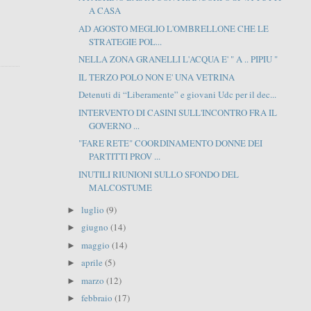
A CASA
AD AGOSTO MEGLIO L'OMBRELLONE CHE LE
STRATEGIE POL...
NELLA ZONA GRANELLI L'ACQUA E' " A .. PIPIU "
IL TERZO POLO NON E' UNA VETRINA
Detenuti di “Liberamente” e giovani Udc per il dec...
INTERVENTO DI CASINI SULL'INCONTRO FRA IL
GOVERNO ...
"FARE RETE" COORDINAMENTO DONNE DEI
PARTITTI PROV ...
INUTILI RIUNIONI SULLO SFONDO DEL
MALCOSTUME
luglio
(9)
►
giugno
(14)
►
maggio
(14)
►
aprile
(5)
►
marzo
(12)
►
febbraio
(17)
►