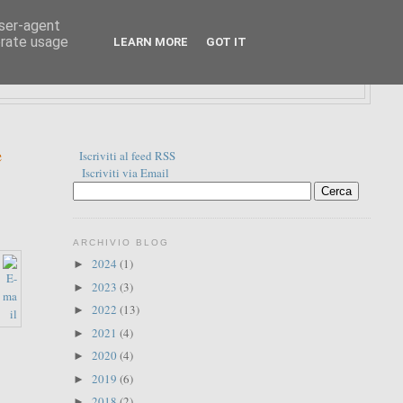
user-agent
erate usage
LEARN MORE
GOT IT
e
Iscriviti al feed RSS
Iscriviti via Email
ARCHIVIO BLOG
2024
(1)
►
2023
(3)
►
2022
(13)
►
2021
(4)
►
2020
(4)
►
2019
(6)
►
2018
(2)
►