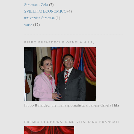
Siracusa - Gela
(7)
SVILUPPO ECONOMICO
(4)
università Siracusa
(1)
varie
(17)
PIPPO BUFARDECI E ORNELA HILA,
Pippo Bufardeci premia la giornalista albanese Ornela Hila
PREMIO DI GIORNALISMO VITALIANO BRANCATI