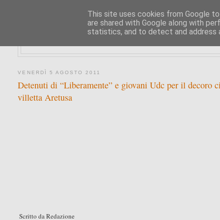
This site uses cookies from Google to 
are shared with Google along with per
statistics, and to detect and address 
VENERDÌ 5 AGOSTO 2011
Detenuti di “Liberamente” e giovani Udc per il decoro cit
villetta Aretusa
Scritto da Redazione