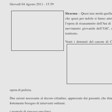
Giovedì 04 Agosto 2011 - 15:59
Siracusa
– Quasi una moda quella s
che quasi per indole si fanno arte
l’opera di risanamento dell’Ara di
movimento giovanile dell’UdC, con
territorio.
Venti i detenuti del carcere di C
opera di pulizia.
Due azioni necessarie al decoro cittadino, apprezzate dai passanti, che dimo
fortemente bisogno di interventi ordinari.
( giornale di siracusa one-line)