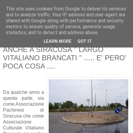
This site uses cookies from Google to deliver its services
Pippo Bufardeci
and to analyze traffic. Your IP address and user-agent are
shared with Google along with performance and security
metrics to ensure quality of service, generate usage
La politica a Siracusa e dintorni
statistics, and to detect and address abuse.
LEARN MORE
GOT IT
martedì 31 marzo 2009
ANCHE A SIRACUSA " LARGO
VITALIANO BRANCATI " ..... E' PERO'
POCA COSA ....
Da qualche anno a
questa parte, sia
come Associazione
Pachinesi di
Siracusa che come
Associazione
Culturale Vitaliano