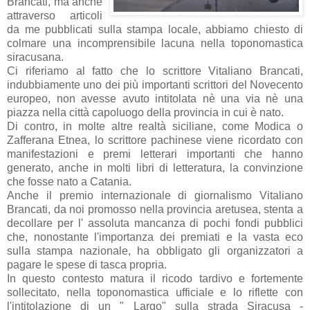
Brancati, ma anche
attraverso articoli
da me pubblicati sulla stampa locale, abbiamo chiesto di
colmare una incomprensibile lacuna nella toponomastica
siracusana.
Ci riferiamo al fatto che lo scrittore Vitaliano Brancati,
indubbiamente uno dei più importanti scrittori del Novecento
europeo, non avesse avuto intitolata nè una via nè una
piazza nella città capoluogo della provincia in cui è nato.
Di contro, in molte altre realtà siciliane, come Modica o
Zafferana Etnea, lo scrittore pachinese viene ricordato con
manifestazioni e premi letterari importanti che hanno
generato, anche in molti libri di letteratura, la convinzione
che fosse nato a Catania.
Anche il premio internazionale di giornalismo Vitaliano
Brancati, da noi promosso nella provincia aretusea, stenta a
decollare per l' assoluta mancanza di pochi fondi pubblici
che, nonostante l'importanza dei premiati e la vasta eco
sulla stampa nazionale, ha obbligato gli organizzatori a
pagare le spese di tasca propria.
In questo contesto matura il ricodo tardivo e fortemente
sollecitato, nella toponomastica ufficiale e lo riflette con
l'intitolazione di un " Largo" sulla strada Siracusa -