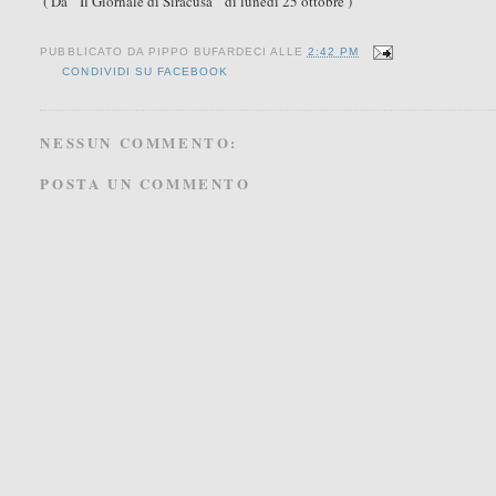
( Da " Il Giornale di Siracusa " di lunedì 25 ottobre )
PUBBLICATO DA
PIPPO BUFARDECI
ALLE
2:42 PM
CONDIVIDI SU FACEBOOK
NESSUN COMMENTO:
POSTA UN COMMENTO