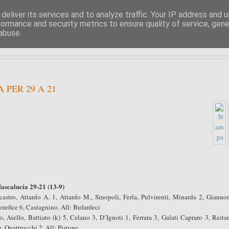
deliver its services and to analyze traffic. Your IP address and 
formance and security metrics to ensure quality of service, gen
PIPPO BUFARDECI
abuse.
LA POLITICA A SIRACUSA E DINTORNI
 PER 29 A 21
ascalucia 29-21 (13-9)
astro, Attardo A. 1, Attardo M., Sinopoli, Ferla, Pulvirenti, Minarda 2, Gianno
orefice 6, Castagnino. All: Bufardeci
Aiello, Battiato (k) 5, Celano 3, D’Ignoti 1, Ferrara 3, Galati Capraro 3, Reita
e, Quattrocchi 2. All: Pistone