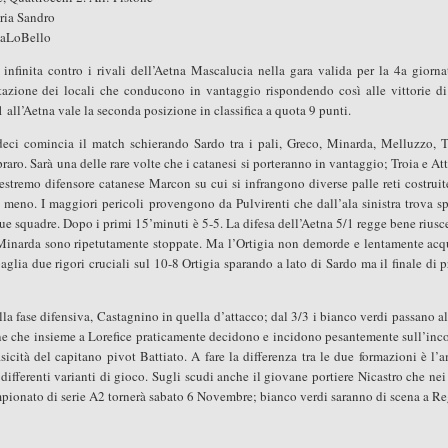
aria Sandro
alaLoBello
 infinita contro i rivali dell’Aetna Mascalucia nella gara valida per la 4a giorna
tazione dei locali che conducono in vantaggio rispondendo così alle vittorie d
all’Aetna vale la seconda posizione in classifica a quota 9 punti.
rdeci comincia il match schierando Sardo tra i pali, Greco, Minarda, Melluzzo, T
aro. Sarà una delle rare volte che i catanesi si porteranno in vantaggio; Troia e At
estremo difensore catanese Marcon su cui si infrangono diverse palle reti costruit
 meno. I maggiori pericoli provengono da Pulvirenti che dall’ala sinistra trova s
due squadre. Dopo i primi 15’minuti è 5-5. La difesa dell’Aetna 5/1 regge bene rius
di Minarda sono ripetutamente stoppate. Ma l’Ortigia non demorde e lentamente acq
glia due rigori cruciali sul 10-8 Ortigia sparando a lato di Sardo ma il finale di 
lla fase difensiva, Castagnino in quella d’attacco; dal 3/3 i bianco verdi passano al
e che insieme a Lorefice praticamente decidono e incidono pesantemente sull’inc
isicità del capitano pivot Battiato. A fare la differenza tra le due formazioni è l’
e differenti varianti di gioco. Sugli scudi anche il giovane portiere Nicastro che nei
campionato di serie A2 tornerà sabato 6 Novembre; bianco verdi saranno di scena a R