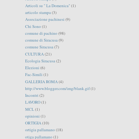
Articoli su " La Domenica"
(1)
articolo stampa
(3)
Associazione pachinesi
(9)
Chi Sono
(1)
comune di pachino
(98)
comune di Siracusa
(9)
comune Siracusa
(7)
CULTURA
(21)
Ecologia Siracusa
(2)
Elezioni
(6)
Fac-Simili
(1)
GALLERIA ROMA
(4)
http://www.blogger.com/img/blank.gif
(1)
Incontri
(2)
LAVORO
(1)
MCL
(1)
opinioni
(1)
ORTIGIA
(10)
ortigia pallamano
(18)
otiga pallamano
(1)