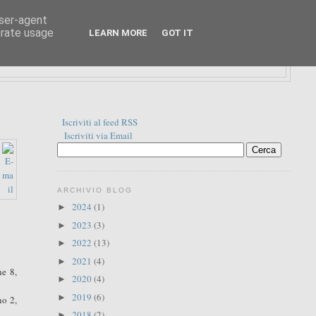
user-agent
erate usage
LEARN MORE
GOT IT
Iscriviti al feed RSS
Iscriviti via Email
ARCHIVIO BLOG
2024
(1)
►
2023
(3)
►
2022
(13)
►
2021
(4)
►
ne 8,
2020
(4)
►
2019
(6)
►
no 2,
2018
(2)
►