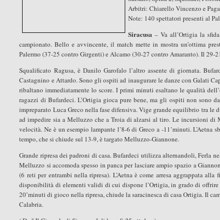
Arbitri: Chiarello Vincenzo e Pag
Note: 140 spettatori presenti al P
Siracusa
– Va all’Ortigia la sfida
campionato. Bello e avvincente, il match mette in mostra un’ottima pres
Palermo (37-25 contro Girgenti) e Alcamo (30-27 contro Amaranto). Il 29-21 
Squalificato Ragusa, è Danilo Garofalo l’altro assente di giornata. Bufa
Castagnino e Attardo. Sono gli ospiti ad inaugurare le danze con Galati Capr
ribaltano immediatamente lo score. I primi minuti esaltano le qualità dell’
ragazzi di Bufardeci. L’Ortigia gioca pure bene, ma gli ospiti non sono da
impreparato Luca Greco nella fase difensiva. Vige grande equilibrio tra le 
ad impedire sia a Melluzzo che a Troia di alzarsi al tiro. Le incursioni 
velocità. Ne è un esempio lampante l’8-6 di Greco a -11’minuti. L’Aetna sba
tempo, che si chiude sul 13-9, è targato Melluzzo-Giannone.
Grande ripresa dei padroni di casa. Bufardeci utilizza alternandoli, Ferla ne
Melluzzo si accomoda spesso in panca per lasciare ampio spazio a Giannon
(6 reti per entrambi nella ripresa). L’Aetna è come arresa aggrappata alla f
disponibilità di elementi validi di cui dispone l’Ortigia, in grado di offrir
20’minuti di gioco nella ripresa, chiude la saracinesca di casa Ortigia. Il 
Calabria.