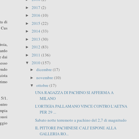
2017
(2)
►
2016
(10)
►
ta di
2015
(22)
►
i Cus
2014
(33)
►
2013
(30)
►
roia,
2012
(83)
►
tardo
2011
(136)
►
e dai
2010
(157)
pesso
▼
cendo
dicembre
(17)
►
uista
novembre
(10)
►
primo
ottobre
(17)
▼
UNA RAGAZZA DI PACHINO SI AFFERMA A
 5/1.
MILANO
ontro
L'ORTIGIA PALLAMANO VINCE CONTRO L'AETNA
ampia
PER 29 ...
 suoi
Sabato notte terremoto a pachino del 2,7 di magnitudo
eggio
IL PITTORE PACHINESE CALI' ESPONE ALLA
GALLERIA RO...