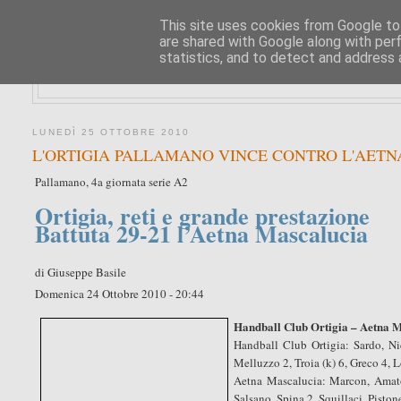
This site uses cookies from Google to 
are shared with Google along with per
statistics, and to detect and address 
LUNEDÌ 25 OTTOBRE 2010
L'ORTIGIA PALLAMANO VINCE CONTRO L'AETNA
Pallamano, 4a giornata serie A2
Ortigia, reti e grande prestazione
Battuta 29-21 l’Aetna Mascalucia
di Giuseppe Basile
Domenica 24 Ottobre 2010 - 20:44
Handball Club Ortigia – Aetna M
Handball Club Ortigia: Sardo, Nic
Melluzzo 2, Troia (k) 6, Greco 4, L
Aetna Mascalucia: Marcon, Amato, 
Salsano, Spina 2, Squillaci, Piston