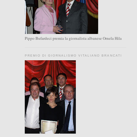
Pippo Bufardeci premia la giornalista albanese Ornela Hila
PREMIO DI GIORNALISMO VITALIANO BRANCATI