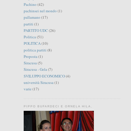
Pachino
(42)
pachinsei nel mondo
(1)
pallamano
(17)
partiti
(1)
PARTITO UDC
(26)
Politica
(51)
POLITICA
(10)
politica partiti
(8)
Proposta
(1)
Siracusa
(5)
Siracusa - Gela
(7)
SVILUPPO ECONOMICO
(4)
università Siracusa
(1)
varie
(17)
PIPPO BUFARDECI E ORNELA HILA,