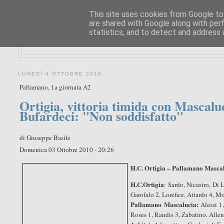
This site uses cookies from Google to 
are shared with Google along with per
statistics, and to detect and address 
LUNEDÌ 4 OTTOBRE 2010
Pallamano, 1a giornata A2
Ortigia, vittoria timida con Mascalu
Bufardeci: "Non soddisfatto"
di Giuseppe Basile
Domenica 03 Ottobre 2010 - 20:26
H.C. Ortigia – Pall
amano Mascalu
H.C.Ortigia
: Sardo, Nicastro, Di
Garofalo 2, Lorefice, Attardo 4, M
Pallamano Mascalucia:
Alessi 1,
Roses 1, Randis 3, Zabatino. Alle