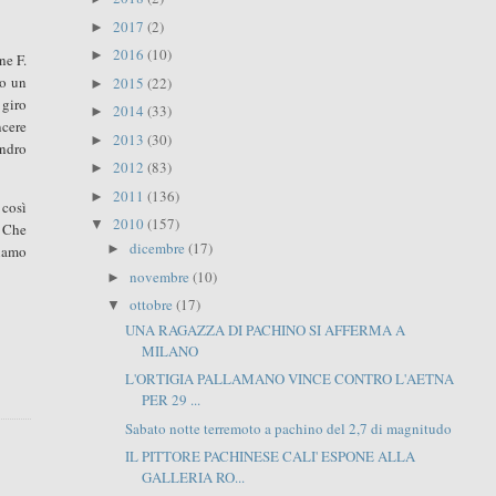
2017
(2)
►
2016
(10)
►
ne F.
do un
2015
(22)
►
 giro
2014
(33)
►
ncere
2013
(30)
►
andro
2012
(83)
►
2011
(136)
►
 così
2010
(157)
▼
. Che
dicembre
(17)
►
biamo
novembre
(10)
►
ottobre
(17)
▼
UNA RAGAZZA DI PACHINO SI AFFERMA A
MILANO
L'ORTIGIA PALLAMANO VINCE CONTRO L'AETNA
PER 29 ...
Sabato notte terremoto a pachino del 2,7 di magnitudo
IL PITTORE PACHINESE CALI' ESPONE ALLA
GALLERIA RO...