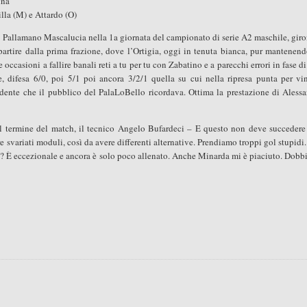
nna
illa (M) e Attardo (O)
la Pallamano Mascalucia nella 1a giornata del campionato di serie A2 maschile, giro
 partire dalla prima frazione, dove l’Ortigia, oggi in tenuta bianca, pur mantenen
casioni a fallire banali reti a tu per tu con Zabatino e a parecchi errori in fase di
te, difesa 6/0, poi 5/1 poi ancora 3/2/1 quella su cui nella ripresa punta per vi
endente che il pubblico del PalaLoBello ricordava. Ottima la prestazione di Aless
 termine del match, il tecnico Angelo Bufardeci – E questo non deve succedere
svariati moduli, così da avere differenti alternative. Prendiamo troppi gol stupidi
zo? È eccezionale e ancora è solo poco allenato. Anche Minarda mi è piaciuto. Dob