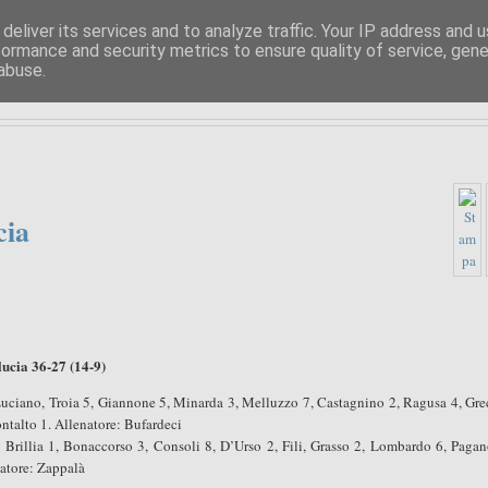
deliver its services and to analyze traffic. Your IP address and 
formance and security metrics to ensure quality of service, gen
PIPPO BUFARDECI
abuse.
LA POLITICA A SIRACUSA E DINTORNI
cia
cia 36-27 (14-9)
 Luciano, Troia 5, Giannone 5, Minarda 3, Melluzzo 7, Castagnino 2, Ragusa 4, Gre
ontalto 1. Allenatore: Bufardeci
 Brillia 1, Bonaccorso 3, Consoli 8, D’Urso 2, Fili, Grasso 2, Lombardo 6, Paga
natore: Zappalà