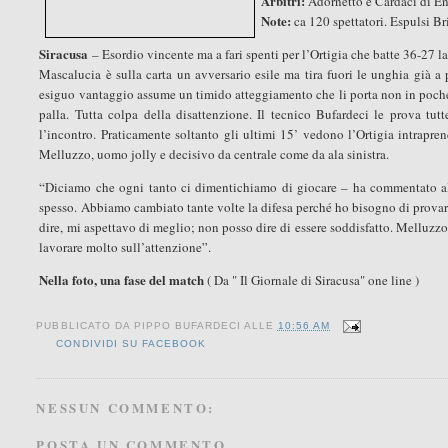
Arbitri:
Adornetto e Cardaci di E
Note:
ca 120 spettatori. Espulsi Br
Siracusa
– Esordio vincente ma a fari spenti per l’Ortigia che batte 36-27 
Mascalucia è sulla carta un avversario esile ma tira fuori le unghia già a
esiguo vantaggio assume un timido atteggiamento che li porta non in poche oc
palla. Tutta colpa della disattenzione. Il tecnico Bufardeci le prova tut
l’incontro. Praticamente soltanto gli ultimi 15’ vedono l’Ortigia intrapr
Melluzzo, uomo jolly e decisivo da centrale come da ala sinistra.
“Diciamo che ogni tanto ci dimentichiamo di giocare – ha commentato al
spesso. Abbiamo cambiato tante volte la difesa perché ho bisogno di provare 
dire, mi aspettavo di meglio; non posso dire di essere soddisfatto. Melluz
lavorare molto sull’attenzione”.
Nella foto, una fase del match
( Da " Il Giornale di Siracusa" one line )
PUBBLICATO DA
PIPPO BUFARDECI
ALLE
10:56 AM
CONDIVIDI SU FACEBOOK
NESSUN COMMENTO:
POSTA UN COMMENTO