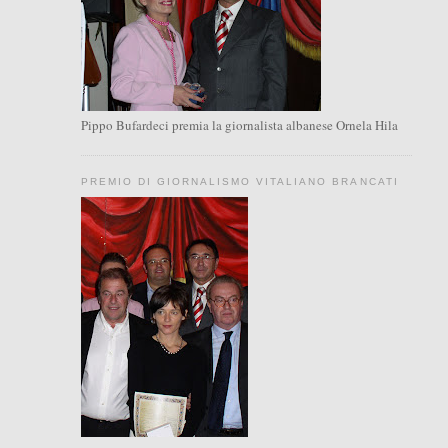
Pippo Bufardeci premia la giornalista albanese Ornela Hila
PREMIO DI GIORNALISMO VITALIANO BRANCATI