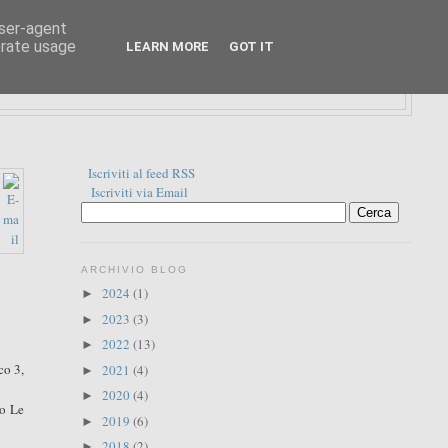
user-agent
erate usage
LEARN MORE
GOT IT
Iscriviti al feed RSS
Iscriviti via Email
ARCHIVIO BLOG
2024
(1)
►
2023
(3)
►
2022
(13)
►
co 3,
2021
(4)
►
2020
(4)
►
no Le
2019
(6)
►
2018
(2)
►