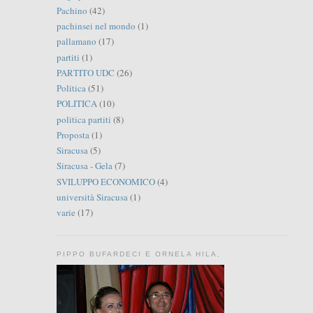
Pachino
(42)
pachinsei nel mondo
(1)
pallamano
(17)
partiti
(1)
PARTITO UDC
(26)
Politica
(51)
POLITICA
(10)
politica partiti
(8)
Proposta
(1)
Siracusa
(5)
Siracusa - Gela
(7)
SVILUPPO ECONOMICO
(4)
università Siracusa
(1)
varie
(17)
PIPPO BUFARDECI E ORNELA HILA,