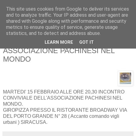
This site uses cookies from Google to deliver its services
Pippo Bufardeci
and to analyze traffic. Your IP address and user-agent are
shared with Google along with performance and security
metrics to ensure quality of service, generate usage
La politica a Siracusa e dintorni
statistics, and to detect and address abuse.
LEARN MORE
GOT IT
mercoledì 9 febbraio 2011
ASSOCIAZIONE PACHINESI NEL
MONDO
MARTEDI' 15 FEBBRAIO ALLE ORE 20,30 INCONTRO
CONVIVIALE DELL'ASSOCIAZIONE PACHINESI NEL
MONDO.
GIROPIZZA PRESSO IL RISTORANTE BROADWAY VIA
DEL PORTO GRANDE N° 28 ( Accanto comando vigli
urbani ) SIRACUSA.