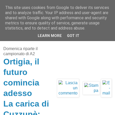
This site uses cookies from Google to deliver its services
Pippo Bufardeci
and to analyze traffic. Your IP address and user-agent are
shared with Google along with performance and security
metrics to ensure quality of service, generate usage
La politica a Siracusa e dintorni
statistics, and to detect and address abuse.
LEARN MORE
GOT IT
mercoledì 2 febbraio 2011
Domenica riparte il
campionato di A2
Ortigia, il
futuro
comincia
adesso
La carica di
Cuzzupè: