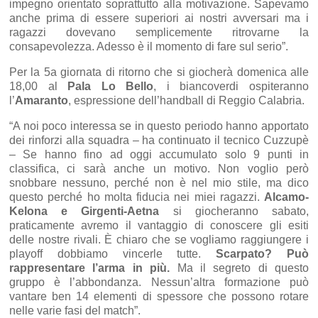
impegno orientato soprattutto alla motivazione. Sapevamo
anche prima di essere superiori ai nostri avversari ma i
ragazzi dovevano semplicemente ritrovarne la
consapevolezza. Adesso è il momento di fare sul serio”.
Per la 5a giornata di ritorno che si giocherà domenica alle
18,00 al
Pala Lo Bello
, i biancoverdi ospiteranno
l’
Amaranto
, espressione dell’handball di Reggio Calabria.
“A noi poco interessa se in questo periodo hanno apportato
dei rinforzi alla squadra – ha continuato il tecnico Cuzzupè
– Se hanno fino ad oggi accumulato solo 9 punti in
classifica, ci sarà anche un motivo. Non voglio però
snobbare nessuno, perché non è nel mio stile, ma dico
questo perché ho molta fiducia nei miei ragazzi.
Alcamo-
Kelona e Girgenti-Aetna
si giocheranno sabato,
praticamente avremo il vantaggio di conoscere gli esiti
delle nostre rivali. È chiaro che se vogliamo raggiungere i
playoff dobbiamo vincerle tutte.
Scarpato?
Può
rappresentare l’arma in più.
Ma il segreto di questo
gruppo è l’abbondanza. Nessun’altra formazione può
vantare ben 14 elementi di spessore che possono rotare
nelle varie fasi del match”.